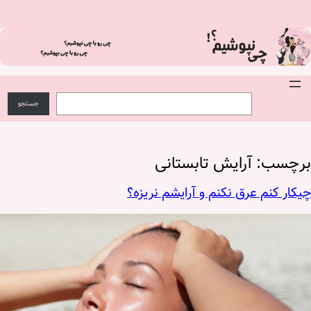
فتن
ه
حتوا
S
ج
e
س
جستجو
a
ت
r
ج
c
و
h
برچسب:
آرایش تابستانی
چیکار کنم عرق نکنم و آرایشم نریزه؟