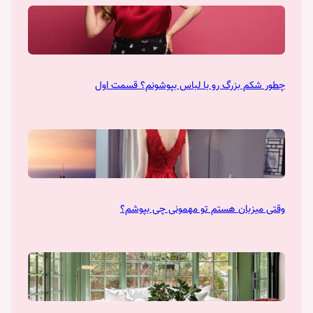
چطور شکم بزرگ رو با لباس بپوشونم؟ قسمت اول
وقتی میزبان هستم تو مهمونی چی بپوشم؟