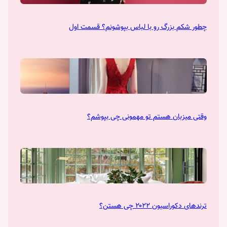
چطور شکم بزرگ رو با لباس بپوشونم؟ قسمت اول
وقتی میزبان هستم تو مهمونی چی بپوشم؟
ترندهای دکوراسیون ۲۰۲۲ چی هستن؟