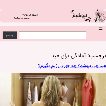
فتن
ه
حتوا
S
ج
e
س
جستجو
a
ت
r
ج
c
و
h
برچسب:
آمادگی برای عید
عید چی بپوشم؟ چه جوری رژیم بگیرم؟