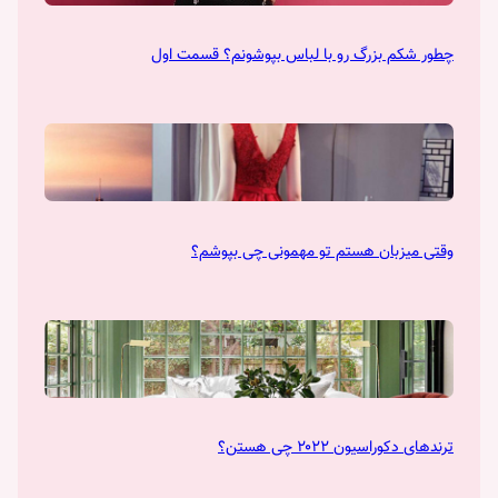
چطور شکم بزرگ رو با لباس بپوشونم؟ قسمت اول
وقتی میزبان هستم تو مهمونی چی بپوشم؟
ترندهای دکوراسیون ۲۰۲۲ چی هستن؟