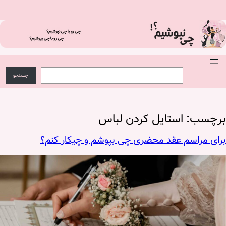
فتن
ه
حتوا
S
ج
e
س
جستجو
a
ت
r
ج
c
و
h
برچسب:
استایل کردن لباس
برای مراسم عقد محضری چی بپوشم و چیکار کنم؟