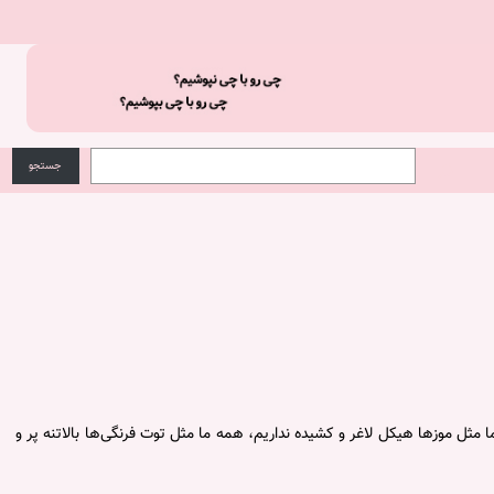
S
ج
e
س
جستجو
a
ت
r
ج
c
و
h
مثل موزها هیکل لاغر و کشیده نداریم، همه ما مثل توت فرنگی‌ها بالاتنه پر و