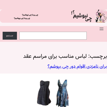
فتن
ه
حتوا
S
ج
e
س
جستجو
a
ت
r
ج
c
و
h
برچسب:
لباس مناسب برای مراسم عقد
برای نامزدی اقوام دور چی بپوشم؟