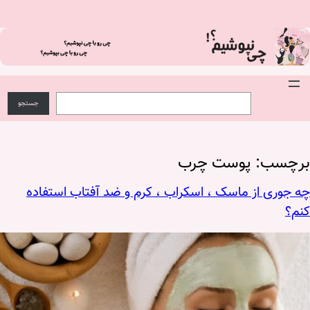
فتن
ه
حتوا
S
ج
e
س
جستجو
a
ت
r
ج
c
و
h
برچسب:
پوست چرب
چه جوری از ماسک ، اسکراب ، کرم و ضد آفتاب استفاده
کنم؟