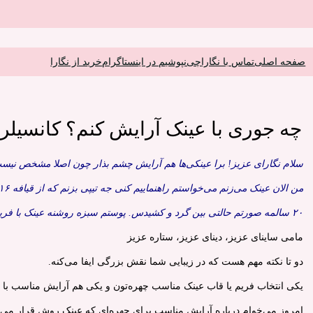
فتن
ه
حتوا
صفحه اصلی
تماس با نگارا
چی‌نپوشیم در اینستاگرام
خرید از نگارا
چه جوری با عینک آرایش کنم؟ کانسیلر 
سلام نگارای عزیز! برا عینکی‌ها هم آرایش چشم بذار چون اصلا مشخص نیست.
من الان عینک می‌زنم می‌خواستم راهنماییم کنی جه تیپی بزنم که از قیافه ۱۶ ساله در بیام. برا این که تیپمم از حالت اسپرتی در بیاد و دخترونه و جذاب بشه نظر بدید.
۲۰ سالمه صورتم حالتی بین گرد و کشیدس. پوستم سبزه روشنه عینک با فریم مشکی می‌زنم. حس می‌کنم اگه عینک بدون فریم بزنم بهتره نه؟
مامی ساینای عزیز، دینای عزیز، ستاره عزیز
دو تا نکته مهم هست که در زیبایی شما نقش بزرگی ایفا می‌کنه.
یکی انتخاب فریم یا قاب عینک مناسب چهره‌تون و یکی هم آرایش مناسب با 
امروز می‌خوام درباره آرایش مناسب برای چهره‌ای که عینک روش قرار می‌