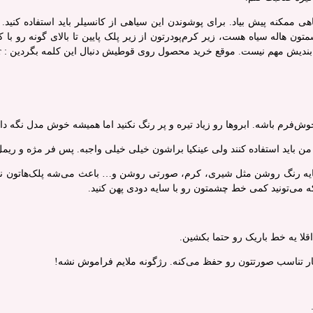
اهی ممکنه پیش بیاد. برای پوشوندن این سیاهی از کانسیلر باید استفاده کنید
تون هاله سیاه هست، زیر کرم‌پودرتون از زیر پلک پایین تا بالای گونه رو با 
ش مهم نیست. موقع خرید محصول روی قوطیش دنبال این کلمه بگردین : Concealer
ش‌فرم باشه. ابروها رو زیاد تیره و پر رنگ نکنید اما همیشه خوش مدل نگه دار
ر من باید استفاده کنند ولی عینکیا براشون خیلی خیلی واجبه. پس فر مژه و ریمل
. سایه رنگ روشن مثل شیری، کرم، صورتی روشن و… باعث می‌شه پلک‌هاتون ن
که می‌تونید کمی خط چشمتون رو با سایه دودی پهن کنید.
لا یه خط باریک رو حتما بکشین.
 کار تناسب صورتتون رو حفظ می‌کنه. رژگونه ملایم فراموش نشه!