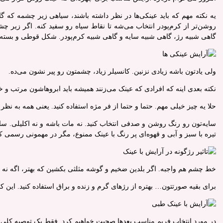
یه نکته مهم که باید عینکی‌ها در نظر داشته باشند، سیاهی زیر چشمه که گ
روشن‌تر از کرم‌پودر انتخاب می‌شه تا نقاط سیاه رو سفید کنه. اگر زیر چشم
گاهی شبیه رژ، گاهی شبیه سایه و گاهی شبیه کرم‌پودر. شکل قوطی و بسته‌بندی
ولی یادتون باشه زیادی نزنین. کانسیلر زیاد، چشمتون رو پیر نشون می‌ده.
نکته بعدی اینه که افرادی که عینک می‌زنند همیشه باید ابروهاشون مرتب و خو
حلا یه چیز خیلی مهم. حتما و حتما از فر مژه استفاده کنید. یعنی همه به نظ
سایه‌تون رو رنگ روشن و صدفی انتخاب کنید. نه مات باشه و نه اکلیلی
تیره با سبز و آبی و قهوه‌ای پر رنگ با عینک ممنوع، مگر در مهمونی رسمی 
خط چشم هم واجبه. اگر بلدین ضخیم و گوشه مثلثی بکشین که بهتر، اگه نه اق
برای بقیه صورتتون… بهتره از رژهای گرم و زنده و براق استفاده کنید. این
در مورد انتخاب فریم مناسب بعدها صحبت خواهیم کرد. فقط یک توصیه کلی: