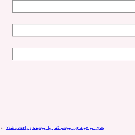
بعدی:
تو خونه چی بپوشم که زیبا، پوشیده و راحت باشه؟
→