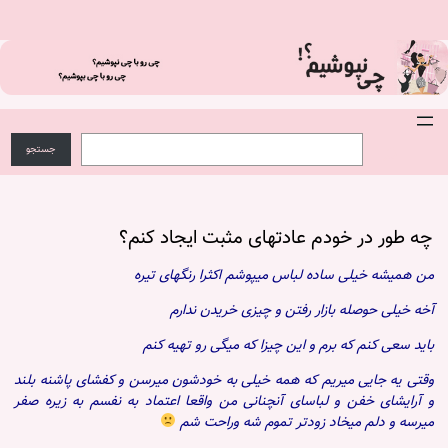
فتن
ه
حتوا
S
ج
e
س
جستجو
a
ت
r
ج
c
و
h
چه طور در خودم عادتهای مثبت ایجاد کنم؟
من همیشه خیلی ساده لباس میپوشم اکثرا رنگهای تیره
آخه خیلی حوصله بازار رفتن و چیزی خریدن ندارم
باید سعی کنم که برم و این چیزا که میگی رو تهیه کنم
وقتی یه جایی میریم که همه خیلی به خودشون میرسن و کفشای پاشنه بلند
و آرایشای خفن و لباسای آنچنانی من واقعا اعتماد به نفسم به زیره صفر
میرسه و دلم میخاد زودتر تموم شه وراحت شم