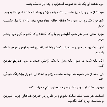
تیر: هفته ای یک بار به صورتم اسکراب و یک بار ماسک بزنم.
مرداد: از سی و یک روز ماه، بیست و پنج روزش رو فقط ۱۲۰۰ کالری غذا بخورم.
شهریور: یک روز در میون ۱۰ دقیقه حلقه هولاهوپ بزنم یا ۳۰ تا دراز نشست
بزنم.
مهر: سعی کنم هر شب آرایشم رو با پاک کننده پاک کنم و کرم دور چشم
بزنم.
آبان: یک روز در میون ۱۰ دقیقه کفش پاشنه بلند بپوشم و توی راهروی خونه
راه برم.
آذر: یک شب در میون یک مدل یا رنگ آرایش جدید رو روی صورتم تمرین
کنم.
دی: بعد از هر حموم به موهام ماسک بزنم و هفته ای دو بار براشینگ خونگی
کنم.
بهمن: هفته ای دوبار ناخنهام رو سوهان بزنم و مرتب کنم.
اسفند: هر شب شام سالاد بخورم و در طول روز خوردن غذاهای چرب، شیرین
و نشاسته ای رو کنار بگذارم.