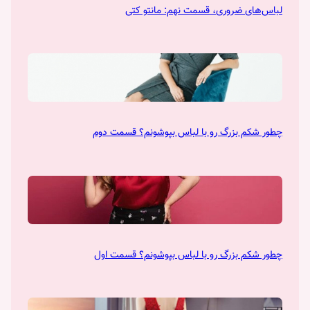
لباس‌های ضروری، قسمت نهم: مانتو کتی
چطور شکم بزرگ رو با لباس بپوشونم؟ قسمت دوم
چطور شکم بزرگ رو با لباس بپوشونم؟ قسمت اول