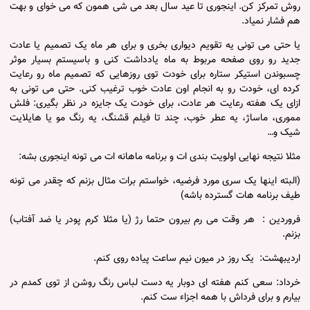
روش تمرکز کن. اینجوری تا عید سال بعد می شی همون که می خوای و بهت
هم فشار نمیاد.
یا حتی می تونی یه تقویم دیواری بخری و برای هر ماه یک تصمیم یا عادت
جدید رو روی صفحه مربوط به ماه یادداشت کنی و باسیستم بسیار موثر
چسبوندن استیکر ستاره برای خودت توی روزهایی که تصمیم ماه رو رعایت
کرده ای، خودت رو به انجام اون عادت خوب ترغیب کنی. حتی می تونی به
ازای یک هفته رعایت هر عادت، برای خودت یک جایزه در نظر بگیری: فلش
مموری، ماساژ، یه عطر خوب، چند تا فیلم قشنگ، یه رنگ مو یا هایلایت
شیک و…
مثلا نتیجه نهایی اولویت بندی ات و برنامه ماهانه ات می تونه اینجوری بشه:
(البته اینها یک سری مورد فرضیه، خواستم برات مثال بزنم که چقدر می تونه
طیف برنامه هات گسترده باشه)
فروردین : هر وقت می رم بیرون حتما رژ (یا مثلا کرم پودر یا ضد آفتاب)
بزنم.
اردیبهشت: یک روز در میون نیم ساعت پیاده روی کنم.
خرداد: سعی کنم هفته ای دوبار یه دست لباس رنگ روشن از توی کمدم در
بیارم و برای فرداش با همه اجزاء ست کنم.