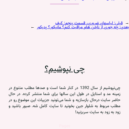
←
قبلی:
لباسهای ضروری، قسمت پنجم: کیف
بعدی:
چه جوری از ناخن هام مراقبت کنم؟ مانیکور؟ پدیکور
→
چی نپوشیم؟
چی‌نپوشیم از سال 1392 در کنار شما است و صدها مطلب متنوع در
زمینه مد و استایل در طول این سالها برای شما منتشر کرده. در حال
حاضر سایت درحال بازسازیه و شما می‌تونید جزییات این موضوع رو در
مطلب مربوط به شلوار جین بخونید تا سایت کامل شه. صبور باشید و
زود به زود به سایت سربزنید!
Pages