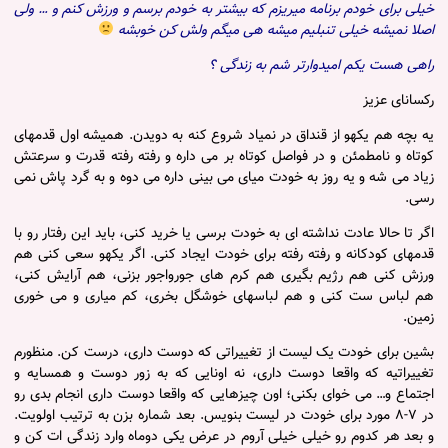
خیلی برای خودم برنامه میریزم که بیشتر به خودم برسم و ورزش کنم و … ولی
اصلا نمیشه خیلی تنبلیم میشه هی میگم ولش کن خوبشه
راهی هست یکم امیدوارتر شم به زندگی ؟
رکسانای عزیز
یه بچه هم یکهو از قنداق در نمیاد شروع کنه به دویدن. همیشه اول قدمهای
کوتاه و نامطمئن و در فواصل کوتاه بر می داره و رفته رفته قدرت و سرعتش
زیاد می شه و یه روز به خودت میای می بینی داره می دوه و به گرد پاش نمی
رسی.
اگر تا حالا عادت نداشته ای به خودت برسی یا خرید کنی، باید این رفتار رو با
قدمهای کودکانه و رفته رفته برای خودت ایجاد کنی. اگر یکهو سعی کنی هم
ورزش کنی هم رژیم بگیری هم کرم های جورواجور بزنی، هم آرایش کنی،
هم لباس ست کنی و هم لباسهای خوشگل بخری، کم میاری و می خوری
زمین.
بشین برای خودت یک لیست از تغییراتی که دوست داری، درست کن. منظورم
تغییراتیه که واقعا دوست داری، نه اونایی که به زور دوست و همسایه و
اجتماع و… می خوای بکنی؛ اون چیزهایی که واقعا دوست داری انجام بدی رو
در ۷-۸ مورد برای خودت در لیست بنویس. بعد شماره بزن به ترتیب اولویت.
و بعد هر کدوم رو خیلی خیلی آروم در عرض یکی دوماه وارد زندگی ات کن و