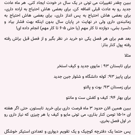
ببین چقدر تغییرات می تونی در یک سال در خودت ایجاد کنی. هر ماه عادت
جدید رو به عادت قبلی اضافه کن. برای بعضی هاش احتیاج به اراده داری،
برای بعضی هاش احتیاج به پس انداز داری، برای بعضی هاش احتیاج به
زمانبندی داری ولی در نهایت در پایان سال بدون اینکه بهت فشار بیاد و
دلسرد بشی، دوازده تا کار مهم (یا حتی ۵-۶ تا کار مهم) انجام داده ای!
بعد هم برای هر فصل یکی دو خرید در نظر بگیر و از فصل قبل براش رفته
رفته پول کنار بذار:
مثلا
برای تابستان ۹۳ : مایوی جدید و کیف استخر
برای پاییز ۹۳: کوله دانشگاه و شلوار جین جدید
برای زمستان ۹۳: بوت و پالتو
برای بهار ۹۴: کیف و کفش ست و مانتو
ببین همین الان حدود ۳ ماه فرصت داری برای خرید تابستون. حتی اگر هفته
ای ۱۰-۱۵ تومن کنار بذاری، می تونی مایو و کیف یا هر چیزی که نیاز داری رو
در اول فصل بخری.
پس حتما یک دفترچه کوچیک و یک تقویم دیواری و تعدادی استیکر خوشگل